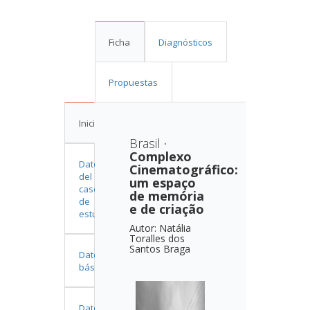
Ficha
Diagnósticos
Propuestas
Inicio
Brasil
·
Complexo
Datos
Cinematográfico:
del
um espaço
caso
de memória
de
e de criação
estudio
Autor
:
Natália
Toralles dos
Santos Braga
Datos
básicos
Datos