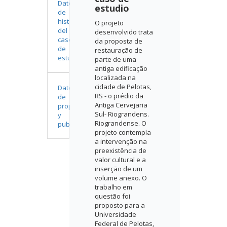
Datos
estudio
de
historia
O projeto
del
desenvolvido trata
caso
da proposta de
de
restauração de
estudio
parte de uma
antiga edificação
localizada na
cidade de Pelotas,
Datos
RS - o prédio da
de
Antiga Cervejaria
propiedad
Sul- Riograndens.
y
Riograndense. O
publicación
projeto contempla
a intervenção na
preexistência de
valor cultural e a
inserção de um
volume anexo. O
trabalho em
questão foi
proposto para a
Universidade
Federal de Pelotas,