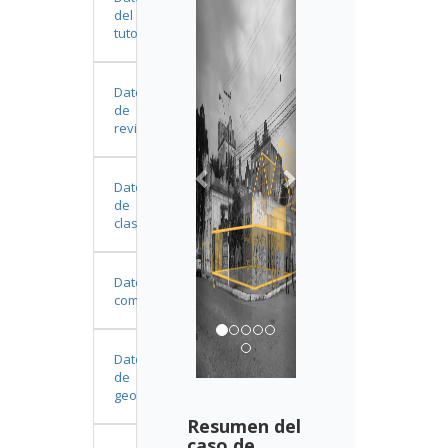
del
tutor
Datos
de
revisión
Datos
de
clasificación
Datos
complementarios
Datos
de
geolocalización
Resumen del
caso de