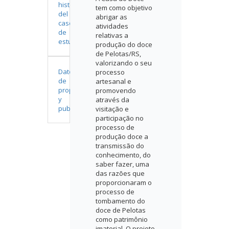
historia
tem como objetivo
del
abrigar as
caso
atividades
de
relativas a
estudio
produção do doce
de Pelotas/RS,
valorizando o seu
Datos
processo
de
artesanal e
propiedad
promovendo
y
através da
publicación
visitação e
participação no
processo de
produção doce a
transmissão do
conhecimento, do
saber fazer, uma
das razões que
proporcionaram o
processo de
tombamento do
doce de Pelotas
como patrimônio
imaterial. O projeto