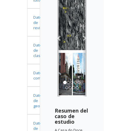
Datos
de
revisión
Datos
de
clasificación
Datos
complementarios
Datos
de
geolocalización
Resumen del
caso de
estudio
Datos
de
A Casa do Doce