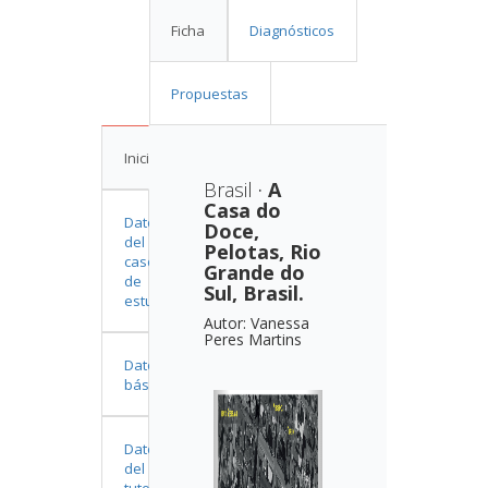
Ficha
Diagnósticos
Propuestas
Inicio
Brasil
·
A
Casa do
Datos
Doce,
del
Pelotas, Rio
caso
Grande do
de
Sul, Brasil.
estudio
Autor
:
Vanessa
Peres Martins
Datos
básicos
Datos
del
tutor